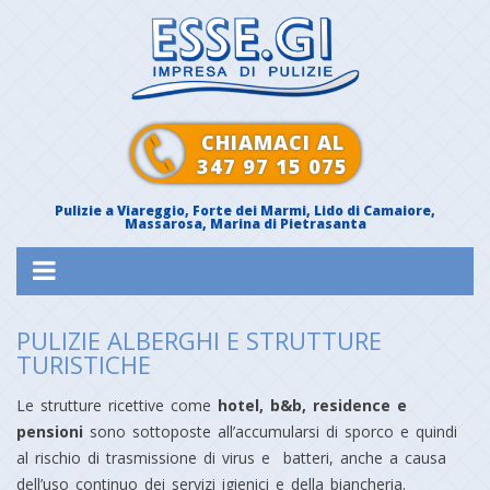
CHIAMACI AL
347 97 15 075
Pulizie a
Viareggio
,
Forte dei Marmi
,
Lido di Camaiore
,
Massarosa
,
Marina di Pietrasanta
PULIZIE ALBERGHI E STRUTTURE
TURISTICHE
Le strutture ricettive come
hotel, b&b, residence e
pensioni
sono sottoposte all’accumularsi di sporco e quindi
al rischio di trasmissione di virus e batteri, anche a causa
dell’uso continuo dei servizi igienici e della biancheria.